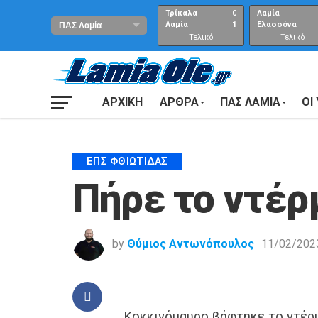
Τρίκαλα
0
Λαμία
Λαμία
1
Ελασσόνα
Τελικό
Τελικό
αποτέλεσμα
Αποτέλεσμα
ΑΡΧΙΚΗ
ΑΡΘΡΑ
ΠΑΣ ΛΑΜΙΑ
ΟΙ
ΕΠΣ ΦΘΙΏΤΙΔΑΣ
Πήρε το ντέρ
by
Θύμιος Αντωνόπουλος
11/02/202
Κοκκινόμαυρο βάφτηκε το ντέρμ