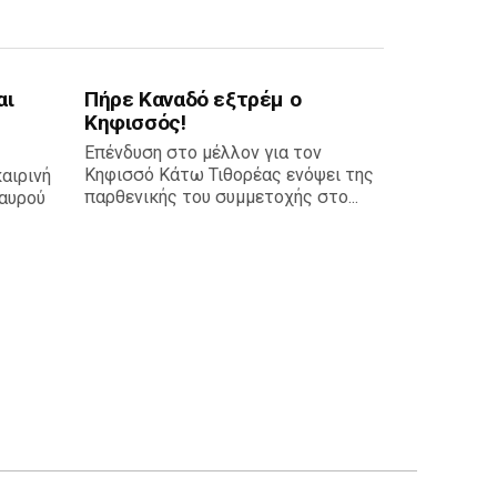
αι
Πήρε Καναδό εξτρέμ ο
Κηφισσός!
Επένδυση στο μέλλον για τον
Κηφισσό Κάτω Τιθορέας ενόψει της
καιρινή
παρθενικής του συμμετοχής στο...
αυρού