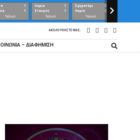
τα
1
Λαμία
1
Σχηματάρι
0
>
Λαμία
μία
1
Σταυρός
1
Λαμία
0
Ανθούπολη
Τελικό
Τελικό
Τελικό
Τελικό
αποτέλεσμα
αποτέλεσμα
αποτέλεσμα
αποτέλεσμ
ΑΚΟΛΟΥΘΉΣΤΕ ΜΑΣ:
ΚΟΙΝΩΝΊΑ – ΔΙΑΦΉΜΙΣΗ