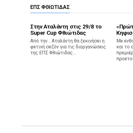
ΕΠΣ ΦΘΙΏΤΙΔΑΣ
Στην Αταλάντη στις 29/8 το
«Πρώτη
Super Cup Φθιώτιδας
Κηφισ
Από την… Αταλάντη θα ξεκινήσει η
Με ενθ
φετινή σεζόν για τις διοργανώσεις
και το 
της ΕΠΣ Φθιώτιδας....
πρεμιέρ
προετοι