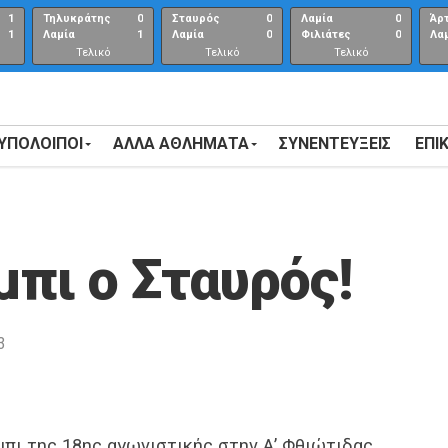
1
Τηλυκράτης
0
Σταυρός
0
Λαμία
0
Άρ
1
Λαμία
1
Λαμία
0
Φιλιάτες
0
Λα
Τελικό
Τελικό
Τελικό
αποτέλεσμα
αποτέλεσμα
Αποτέλεσμα
 ΥΠΟΛΟΙΠΟΙ
ΑΛΛΑ ΑΘΛΗΜΑΤΑ
ΣΥΝΕΝΤΕΎΞΕΙΣ
ΕΠΙ
μπι ο Σταυρός!
3
πι της 18ης αγωνιστικής στην Α’ Φθιώτιδας.