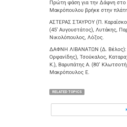
Πρώτη φάση για την Δάφνη στο 8
Μακρόπουλου βρήκε στην πλάτη 
ΑΣΤΕΡΑΣ ΣΤΑΥΡΟΥ (Π. Καραΐσκος
(45′ Αυγουστάτος), Λυτάκης, Πα
Νικολόπουλος, Λόζος.
ΔΑΦΝΗ ΛΙΒΑΝΑΤΩΝ (Δ. Βέλος): Γ
Ορφανίδης), Τσούκαλος, Καταραχ
Κ.), Βαρυπάτης Α. (80′ Κλωτσοτ
Μακρόπουλος Ε.
RELATED TOPICS