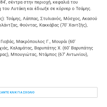
4′, σέντρα στην περιοχή, κεφαλιά του
του Λυτάκη και έδιωξε σε κόρνερ ο Τσάμης.
): Τσάμης, Λάππας, Στυλιανός, Μόσχος, Ακασού
ρλάντζας, Φούντας, Κακκάβας (70′ Χαντζής),
ιοβάς, Μακρόπουλος Γ., Μουράι (60′
ιάς, Καλαμάτας, Βαρυπάτης Χ. (60′ Βαρυπάτης
ήρας), Μπουγιώτας, Ντάμπος (67′ Αντωνίου),
ΚΑΝΤΕ ΚΛΊΚ ΓΙΑ ΣΧΌΛΙΟ