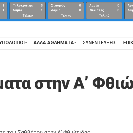
1
Τηλυκράτης
0
Σταυρός
0
Λαμία
0
Άρ
1
Λαμία
1
Λαμία
0
Φιλιάτες
0
Λα
Τελικό
Τελικό
Τελικό
αποτέλεσμα
αποτέλεσμα
Αποτέλεσμα
 ΥΠΟΛΟΙΠΟΙ
ΑΛΛΑ ΑΘΛΗΜΑΤΑ
ΣΥΝΕΝΤΕΎΞΕΙΣ
ΕΠΙ
ατα στην Α’ Φθιώ
τα του Σαββάτου στην Α’ Φθιώτιδας.