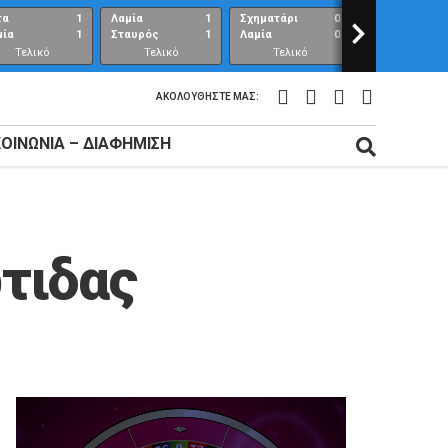
τα
1
Λαμία
1
Σχηματάρι
0
>
Λαμία
μία
1
Σταυρός
1
Λαμία
0
Ανθούπολη
Τελικό
Τελικό
Τελικό
Τελικό
αποτέλεσμα
αποτέλεσμα
αποτέλεσμα
αποτέλεσμ
ΑΚΟΛΟΥΘΉΣΤΕ ΜΑΣ:
ΚΟΙΝΩΝΊΑ – ΔΙΑΦΉΜΙΣΗ
τιδας