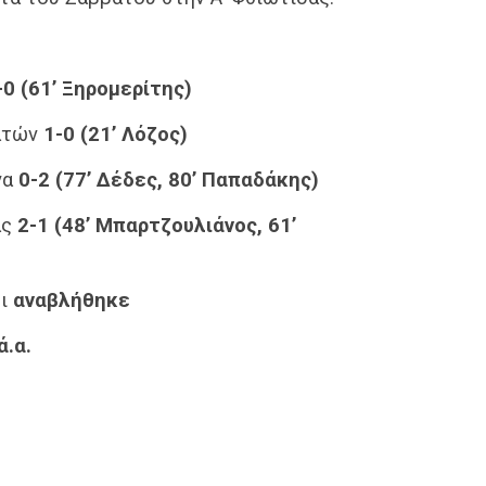
-0
(61’ Ξηρομερίτης)
ατών
1-0
(21’ Λόζος)
να
0-2 (77’ Δέδες, 80’ Παπαδάκης)
ας
2-1 (48’ Μπαρτζουλιάνος, 61’
δι
αναβλήθηκε
ά.α.