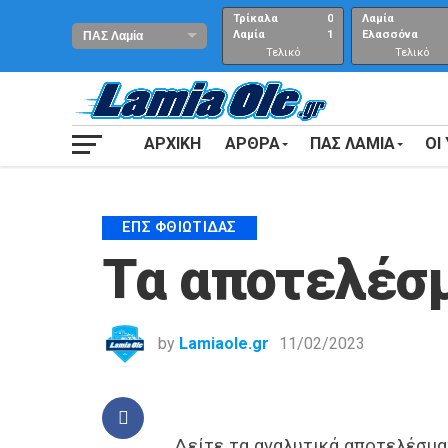
Τρίκαλα
0
Λαμία
Λαμία
1
Ελασσόνα
Τελικό
Τελικό
αποτέλεσμα
Αποτέλεσμα
ΑΡΧΙΚΗ
ΑΡΘΡΑ
ΠΑΣ ΛΑΜΙΑ
ΟΙ
ΕΠΣ ΦΘΙΏΤΙΔΑΣ
Τα αποτελέσμ
by
Lamiaole.gr
11/02/2023
Δείτε τα αναλυτικά αποτελέσμα