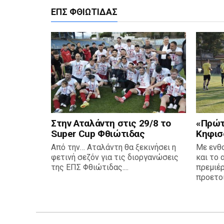
ΕΠΣ ΦΘΙΏΤΙΔΑΣ
Στην Αταλάντη στις 29/8 το
«Πρώτη
Super Cup Φθιώτιδας
Κηφισ
Από την… Αταλάντη θα ξεκινήσει η
Με ενθ
φετινή σεζόν για τις διοργανώσεις
και το 
της ΕΠΣ Φθιώτιδας....
πρεμιέρ
προετοι