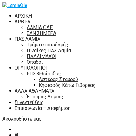
ΑΡΧΙΚΗ
ΑΡΘΡΑ
ΛΑΜΙΑ ΟΛΕ
ΣΑΝ ΣΗΜΕΡΑ
ΠΑΣ ΛΑΜΙΑ
Τμήματα υποδομής
Γυναίκες ΠΑΣ Λαμία
ΠΑΛΑΙΜΑΧΟΙ
Οπαδοί
ΟΙ ΥΠΟΛΟΙΠΟΙ
ΕΠΣ Φθιώτιδας
Αστέρας Σταυρού
Κηφισσός Κάτω Τιθορέας
ΑΛΛΑ ΑΘΛΗΜΑΤΑ
Έσπερος Λαμίας
Συνεντεύξεις
Επικοινωνία – Διαφήμιση
Ακολουθήστε μας: