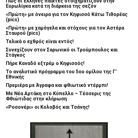
Πώς οι Έλληνες παίκτες στοιχηματίζουν στην
Ευρωλίγκα κατά τη διάρκεια της σεζόν
«Πρώτη» με όνειρα για τον Κηφισσό Κάτω Τιθορέας
(pics)
«Πρώτη» με χαμόγελα και στόχους για τον Αστέρα
Σταυρού (pics)
Τελικά ο εχθρός είναι εντός!
Συνεχίζουν στον Σαρωνικό οι Τρούμπουλος και
Στάγκος
Πήρε Καναδό εξτρέμ ο Κηφισσός!
Το αναλυτικό πρόγραμμα του 5ου ομίλου της Γ’
Εθνικής
Πρεμιέρα με Άγραφα και φθιωτικό ντέρμπι!
Με Νέα Αρτάκη στο Κύπελλο – Τέσσερις της
Φθιώτιδας στην κλήρωση
«Ροσονέρι» οι Κολοβός και Τσάνης!