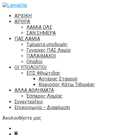
ΑΡΧΙΚΗ
ΑΡΘΡΑ
ΛΑΜΙΑ ΟΛΕ
ΣΑΝ ΣΗΜΕΡΑ
ΠΑΣ ΛΑΜΙΑ
Τμήματα υποδομής
Γυναίκες ΠΑΣ Λαμία
ΠΑΛΑΙΜΑΧΟΙ
Οπαδοί
ΟΙ ΥΠΟΛΟΙΠΟΙ
ΕΠΣ Φθιώτιδας
Αστέρας Σταυρού
Κηφισσός Κάτω Τιθορέας
ΑΛΛΑ ΑΘΛΗΜΑΤΑ
Έσπερος Λαμίας
Συνεντεύξεις
Επικοινωνία – Διαφήμιση
Ακολουθήστε μας: