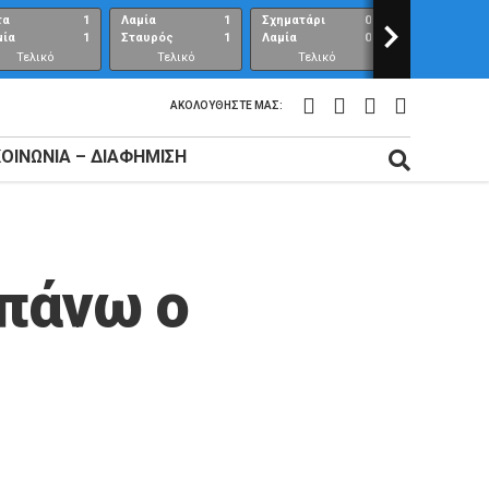
τα
1
Λαμία
1
Σχηματάρι
0
>
Λαμία
μία
1
Σταυρός
1
Λαμία
0
Ανθούπολη
Τελικό
Τελικό
Τελικό
Τελικό
αποτέλεσμα
αποτέλεσμα
αποτέλεσμα
αποτέλεσμ
ΑΚΟΛΟΥΘΉΣΤΕ ΜΑΣ:
ΚΟΙΝΩΝΊΑ – ΔΙΑΦΉΜΙΣΗ
απάνω ο