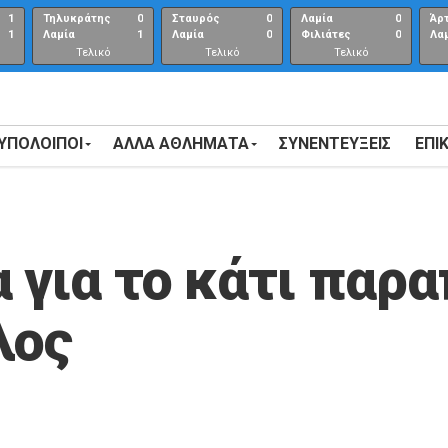
1
Τηλυκράτης
0
Σταυρός
0
Λαμία
0
Άρ
1
Λαμία
1
Λαμία
0
Φιλιάτες
0
Λα
Τελικό
Τελικό
Τελικό
αποτέλεσμα
αποτέλεσμα
Αποτέλεσμα
 ΥΠΟΛΟΙΠΟΙ
ΑΛΛΑ ΑΘΛΗΜΑΤΑ
ΣΥΝΕΝΤΕΎΞΕΙΣ
ΕΠΙ
α για το κάτι παρ
λος