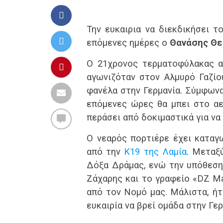
Την ευκαιρια να διεκδικήσει τ
επόμενες ημέρες ο
Θανάσης Θε
Ο 21χρονος τερματοφύλακας α
αγωνιζόταν στον Αλμυρό Γαζίο
φανέλα στην Γερμανία. Σύμφωνα
επόμενες ώρες θα μπει στο αε
περάσει από δοκιμαστικά για να
Ο νεαρός πορτιέρε έχει καταγ
από την
Κ19 της Λαμία
. Μεταξ
Δόξα Δράμας, ενώ την υπόθεση
Ζάχαρης και το γραφείο «DZ Ma
από τον Νομό μας. Μάλιστα, ή
ευκαιρία να βρεί ομάδα στην Γε