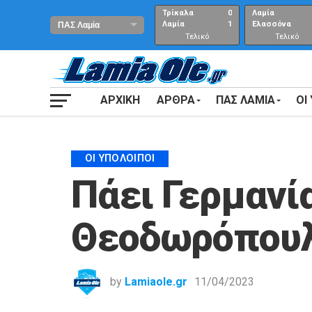
Τρίκαλα
0
Λαμία
Λαμία
1
Ελασσόνα
Τελικό
Τελικό
αποτέλεσμα
Αποτέλεσμα
ΑΡΧΙΚΗ
ΑΡΘΡΑ
ΠΑΣ ΛΑΜΙΑ
ΟΙ
ΟΙ ΥΠΌΛΟΙΠΟΙ
Πάει Γερμανί
Θεοδωρόπου
by
Lamiaole.gr
11/04/2023