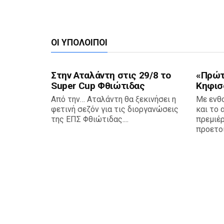
ΟΙ ΥΠΌΛΟΙΠΟΙ
Στην Αταλάντη στις 29/8 το
«Πρώτη
Super Cup Φθιώτιδας
Κηφισ
Από την… Αταλάντη θα ξεκινήσει η
Με ενθ
φετινή σεζόν για τις διοργανώσεις
και το 
της ΕΠΣ Φθιώτιδας....
πρεμιέρ
προετοι