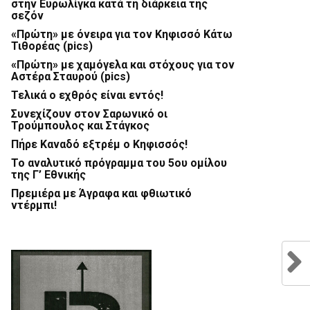
στην Ευρωλίγκα κατά τη διάρκεια της
σεζόν
«Πρώτη» με όνειρα για τον Κηφισσό Κάτω
Τιθορέας (pics)
«Πρώτη» με χαμόγελα και στόχους για τον
Αστέρα Σταυρού (pics)
Τελικά ο εχθρός είναι εντός!
Συνεχίζουν στον Σαρωνικό οι
Τρούμπουλος και Στάγκος
Πήρε Καναδό εξτρέμ ο Κηφισσός!
Το αναλυτικό πρόγραμμα του 5ου ομίλου
της Γ’ Εθνικής
Πρεμιέρα με Άγραφα και φθιωτικό
ντέρμπι!