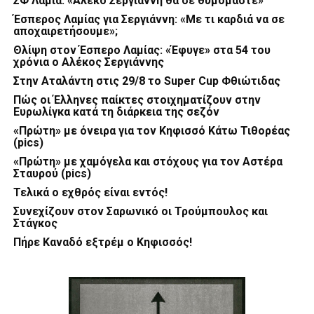
ΣΦ Λαμία: «Αλέκο Σεργιάννη θα σε θυμόμαστε»
Έσπερος Λαμίας για Σεργιάννη: «Με τι καρδιά να σε
αποχαιρετήσουμε»;
Θλίψη στον Έσπερο Λαμίας: «Έφυγε» στα 54 του
χρόνια ο Αλέκος Σεργιάννης
Στην Αταλάντη στις 29/8 το Super Cup Φθιώτιδας
Πώς οι Έλληνες παίκτες στοιχηματίζουν στην
Ευρωλίγκα κατά τη διάρκεια της σεζόν
«Πρώτη» με όνειρα για τον Κηφισσό Κάτω Τιθορέας
(pics)
«Πρώτη» με χαμόγελα και στόχους για τον Αστέρα
Σταυρού (pics)
Τελικά ο εχθρός είναι εντός!
Συνεχίζουν στον Σαρωνικό οι Τρούμπουλος και
Στάγκος
Πήρε Καναδό εξτρέμ ο Κηφισσός!