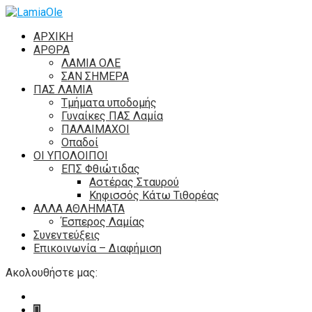
ΑΡΧΙΚΗ
ΑΡΘΡΑ
ΛΑΜΙΑ ΟΛΕ
ΣΑΝ ΣΗΜΕΡΑ
ΠΑΣ ΛΑΜΙΑ
Τμήματα υποδομής
Γυναίκες ΠΑΣ Λαμία
ΠΑΛΑΙΜΑΧΟΙ
Οπαδοί
ΟΙ ΥΠΟΛΟΙΠΟΙ
ΕΠΣ Φθιώτιδας
Αστέρας Σταυρού
Κηφισσός Κάτω Τιθορέας
ΑΛΛΑ ΑΘΛΗΜΑΤΑ
Έσπερος Λαμίας
Συνεντεύξεις
Επικοινωνία – Διαφήμιση
Ακολουθήστε μας: