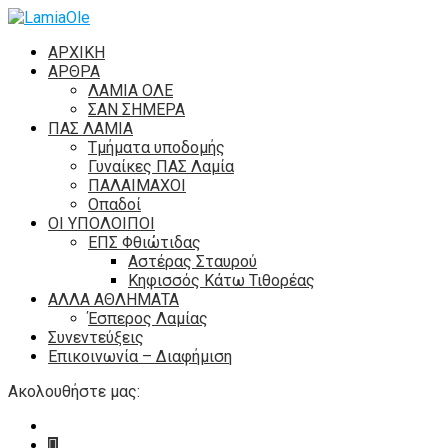
ΑΡΧΙΚΗ
ΑΡΘΡΑ
ΛΑΜΙΑ ΟΛΕ
ΣΑΝ ΣΗΜΕΡΑ
ΠΑΣ ΛΑΜΙΑ
Τμήματα υποδομής
Γυναίκες ΠΑΣ Λαμία
ΠΑΛΑΙΜΑΧΟΙ
Οπαδοί
ΟΙ ΥΠΟΛΟΙΠΟΙ
ΕΠΣ Φθιώτιδας
Αστέρας Σταυρού
Κηφισσός Κάτω Τιθορέας
ΑΛΛΑ ΑΘΛΗΜΑΤΑ
Έσπερος Λαμίας
Συνεντεύξεις
Επικοινωνία – Διαφήμιση
Ακολουθήστε μας: