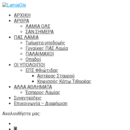
ΑΡΧΙΚΗ
ΑΡΘΡΑ
ΛΑΜΙΑ ΟΛΕ
ΣΑΝ ΣΗΜΕΡΑ
ΠΑΣ ΛΑΜΙΑ
Τμήματα υποδομής
Γυναίκες ΠΑΣ Λαμία
ΠΑΛΑΙΜΑΧΟΙ
Οπαδοί
ΟΙ ΥΠΟΛΟΙΠΟΙ
ΕΠΣ Φθιώτιδας
Αστέρας Σταυρού
Κηφισσός Κάτω Τιθορέας
ΑΛΛΑ ΑΘΛΗΜΑΤΑ
Έσπερος Λαμίας
Συνεντεύξεις
Επικοινωνία – Διαφήμιση
Ακολουθήστε μας: