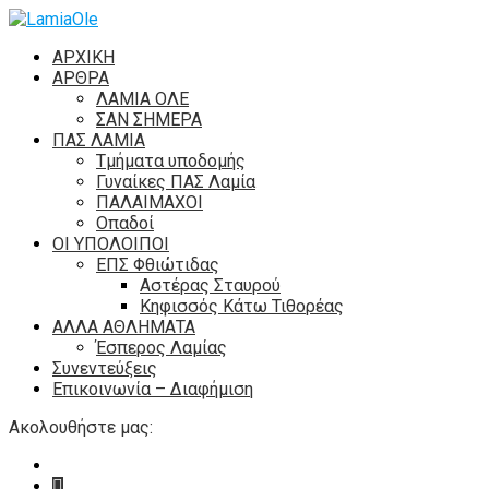
ΑΡΧΙΚΗ
ΑΡΘΡΑ
ΛΑΜΙΑ ΟΛΕ
ΣΑΝ ΣΗΜΕΡΑ
ΠΑΣ ΛΑΜΙΑ
Τμήματα υποδομής
Γυναίκες ΠΑΣ Λαμία
ΠΑΛΑΙΜΑΧΟΙ
Οπαδοί
ΟΙ ΥΠΟΛΟΙΠΟΙ
ΕΠΣ Φθιώτιδας
Αστέρας Σταυρού
Κηφισσός Κάτω Τιθορέας
ΑΛΛΑ ΑΘΛΗΜΑΤΑ
Έσπερος Λαμίας
Συνεντεύξεις
Επικοινωνία – Διαφήμιση
Ακολουθήστε μας: