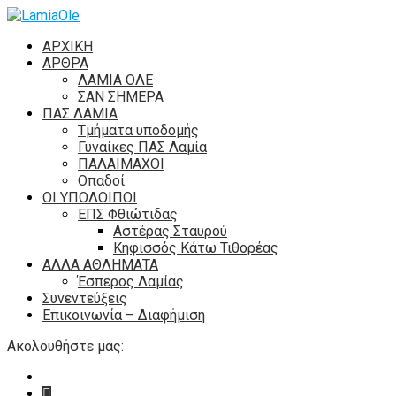
ΑΡΧΙΚΗ
ΑΡΘΡΑ
ΛΑΜΙΑ ΟΛΕ
ΣΑΝ ΣΗΜΕΡΑ
ΠΑΣ ΛΑΜΙΑ
Τμήματα υποδομής
Γυναίκες ΠΑΣ Λαμία
ΠΑΛΑΙΜΑΧΟΙ
Οπαδοί
ΟΙ ΥΠΟΛΟΙΠΟΙ
ΕΠΣ Φθιώτιδας
Αστέρας Σταυρού
Κηφισσός Κάτω Τιθορέας
ΑΛΛΑ ΑΘΛΗΜΑΤΑ
Έσπερος Λαμίας
Συνεντεύξεις
Επικοινωνία – Διαφήμιση
Ακολουθήστε μας: