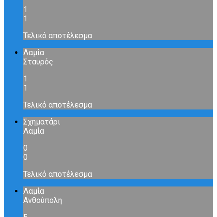
1
1
Τελικό αποτέλεσμα
Λαμία
Σταυρός
1
1
Τελικό αποτέλεσμα
Σχηματάρι
Λαμία
0
0
Τελικό αποτέλεσμα
Λαμία
Ανθούπολη