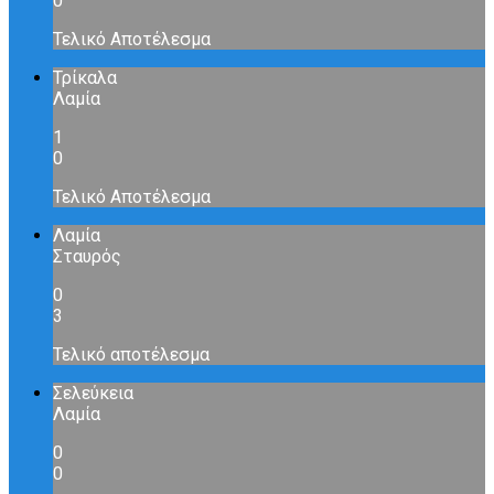
0
Τελικό Αποτέλεσμα
Τρίκαλα
Λαμία
1
0
Τελικό Αποτέλεσμα
Λαμία
Σταυρός
0
3
Τελικό αποτέλεσμα
Σελεύκεια
Λαμία
0
0