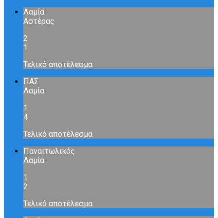
Λαμία
Αστέρας
2
1
Τελικό αποτέλεσμα
ΠΑΣ
Λαμία
1
4
Τελικό αποτέλεσμα
Παναιτωλικός
Λαμία
1
2
Τελικό αποτέλεσμα