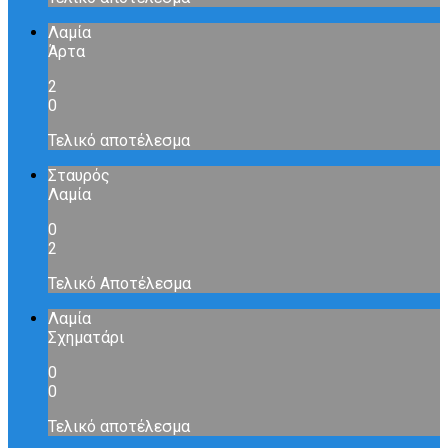
Λαμία
Άρτα
2
0
Τελικό αποτέλεσμα
Σταυρός
Λαμία
0
2
Τελικό Αποτέλεσμα
Λαμία
Σχηματάρι
0
0
Τελικό αποτέλεσμα