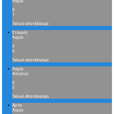
Λαμία
0
1
Τελικό αποτέλεσμα
Σταυρός
Λαμία
0
0
Τελικό αποτέλεσμα
Λαμία
Φιλιάτες
0
0
Τελικό Αποτέλεσμα
Άρτα
Λαμία