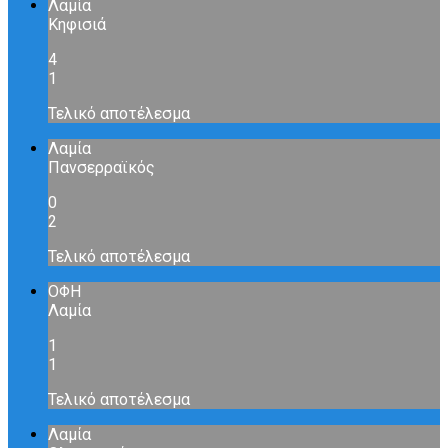
Λαμία
Κηφισιά
4
1
Τελικό αποτέλεσμα
Λαμία
Πανσερραϊκός
0
2
Τελικό αποτέλεσμα
ΟΦΗ
Λαμία
1
1
Τελικό αποτέλεσμα
Λαμία