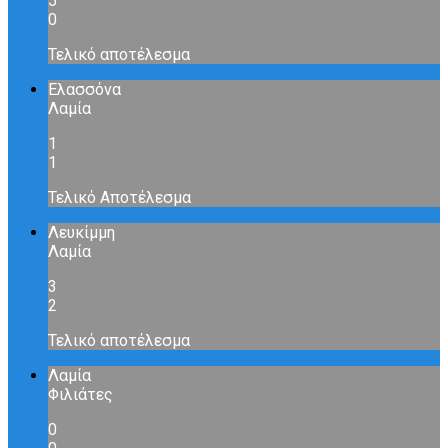
5
0
Τελικό αποτέλεσμα
Ελασσόνα
Λαμία
1
1
Τελικό Αποτέλεσμα
Λευκίμμη
Λαμία
3
2
Τελικό αποτέλεσμα
Λαμία
Φιλιάτες
0