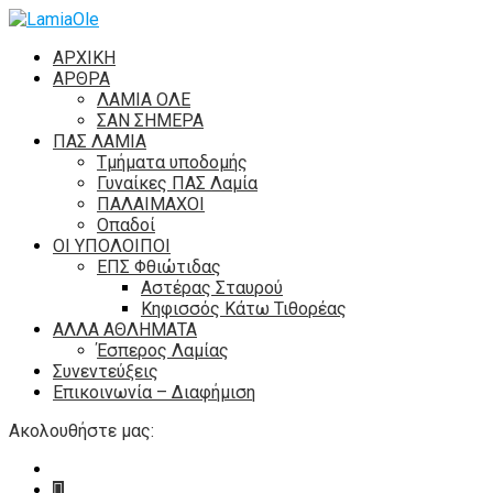
ΑΡΧΙΚΗ
ΑΡΘΡΑ
ΛΑΜΙΑ ΟΛΕ
ΣΑΝ ΣΗΜΕΡΑ
ΠΑΣ ΛΑΜΙΑ
Τμήματα υποδομής
Γυναίκες ΠΑΣ Λαμία
ΠΑΛΑΙΜΑΧΟΙ
Οπαδοί
ΟΙ ΥΠΟΛΟΙΠΟΙ
ΕΠΣ Φθιώτιδας
Αστέρας Σταυρού
Κηφισσός Κάτω Τιθορέας
ΑΛΛΑ ΑΘΛΗΜΑΤΑ
Έσπερος Λαμίας
Συνεντεύξεις
Επικοινωνία – Διαφήμιση
Ακολουθήστε μας: