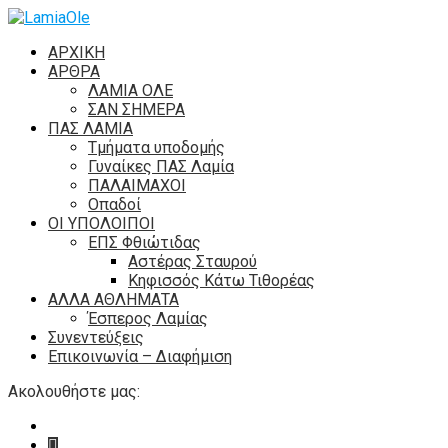
ΑΡΧΙΚΗ
ΑΡΘΡΑ
ΛΑΜΙΑ ΟΛΕ
ΣΑΝ ΣΗΜΕΡΑ
ΠΑΣ ΛΑΜΙΑ
Τμήματα υποδομής
Γυναίκες ΠΑΣ Λαμία
ΠΑΛΑΙΜΑΧΟΙ
Οπαδοί
ΟΙ ΥΠΟΛΟΙΠΟΙ
ΕΠΣ Φθιώτιδας
Αστέρας Σταυρού
Κηφισσός Κάτω Τιθορέας
ΑΛΛΑ ΑΘΛΗΜΑΤΑ
Έσπερος Λαμίας
Συνεντεύξεις
Επικοινωνία – Διαφήμιση
Ακολουθήστε μας: