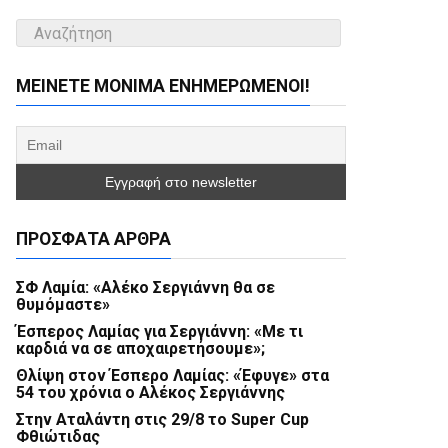
ΜΕΊΝΕΤΕ ΜΌΝΙΜΑ ΕΝΗΜΕΡΏΜΕΝΟΙ!
ΠΡΌΣΦΑΤΑ ΆΡΘΡΑ
ΣΦ Λαμία: «Αλέκο Σεργιάννη θα σε
θυμόμαστε»
Έσπερος Λαμίας για Σεργιάννη: «Με τι
καρδιά να σε αποχαιρετήσουμε»;
Θλίψη στον Έσπερο Λαμίας: «Έφυγε» στα
54 του χρόνια ο Αλέκος Σεργιάννης
Στην Αταλάντη στις 29/8 το Super Cup
Φθιώτιδας