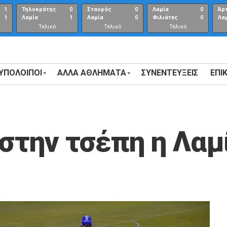
1
Τηλυκράτης
0
Σταυρός
0
Λαμία
0
Άρ
1
Λαμία
1
Λαμία
0
Φιλιάτες
0
Λα
Τελικό
Τελικό
Τελικό
αποτέλεσμα
αποτέλεσμα
Αποτέλεσμα
 ΥΠΟΛΟΙΠΟΙ
ΑΛΛΑ ΑΘΛΗΜΑΤΑ
ΣΥΝΕΝΤΕΎΞΕΙΣ
ΕΠΙ
 στην τσέπη η Λαμ