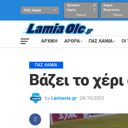
Τρίκαλα
0
Λαμία
Λαμία
1
Ελασσόνα
Τελικό
Τελικό
αποτέλεσμα
Αποτέλεσμα
ΑΡΧΙΚΗ
ΑΡΘΡΑ
ΠΑΣ ΛΑΜΙΑ
ΟΙ
ΠΑΣ ΛΑΜΊΑ
Βάζει το χέρι
by
Lamiaole.gr
28/10/2023