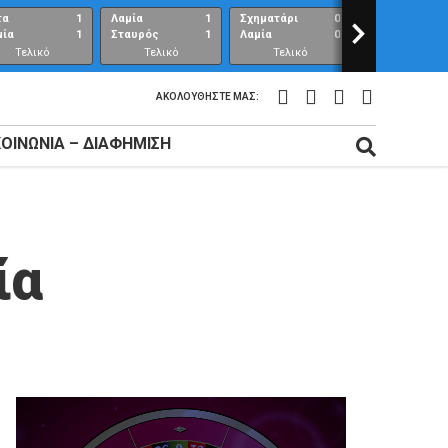
τα
1
Λαμία
1
Σχηματάρι
0
>
Λαμία
μία
1
Σταυρός
1
Λαμία
0
Ανθούπολη
Τελικό
Τελικό
Τελικό
Τελικό
αποτέλεσμα
αποτέλεσμα
αποτέλεσμα
αποτέλεσμ
ΑΚΟΛΟΥΘΉΣΤΕ ΜΑΣ:
ΚΟΙΝΩΝΊΑ – ΔΙΑΦΉΜΙΣΗ
ία