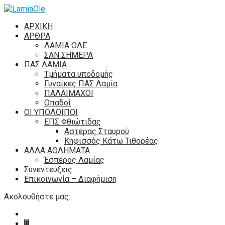
ΑΡΧΙΚΗ
ΑΡΘΡΑ
ΛΑΜΙΑ ΟΛΕ
ΣΑΝ ΣΗΜΕΡΑ
ΠΑΣ ΛΑΜΙΑ
Τμήματα υποδομής
Γυναίκες ΠΑΣ Λαμία
ΠΑΛΑΙΜΑΧΟΙ
Οπαδοί
ΟΙ ΥΠΟΛΟΙΠΟΙ
ΕΠΣ Φθιώτιδας
Αστέρας Σταυρού
Κηφισσός Κάτω Τιθορέας
ΑΛΛΑ ΑΘΛΗΜΑΤΑ
Έσπερος Λαμίας
Συνεντεύξεις
Επικοινωνία – Διαφήμιση
Ακολουθήστε μας: