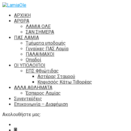
ΑΡΧΙΚΗ
ΑΡΘΡΑ
ΛΑΜΙΑ ΟΛΕ
ΣΑΝ ΣΗΜΕΡΑ
ΠΑΣ ΛΑΜΙΑ
Τμήματα υποδομής
Γυναίκες ΠΑΣ Λαμία
ΠΑΛΑΙΜΑΧΟΙ
Οπαδοί
ΟΙ ΥΠΟΛΟΙΠΟΙ
ΕΠΣ Φθιώτιδας
Αστέρας Σταυρού
Κηφισσός Κάτω Τιθορέας
ΑΛΛΑ ΑΘΛΗΜΑΤΑ
Έσπερος Λαμίας
Συνεντεύξεις
Επικοινωνία – Διαφήμιση
Ακολουθήστε μας: