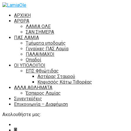
ΑΡΧΙΚΗ
ΑΡΘΡΑ
ΛΑΜΙΑ ΟΛΕ
ΣΑΝ ΣΗΜΕΡΑ
ΠΑΣ ΛΑΜΙΑ
Τμήματα υποδομής
Γυναίκες ΠΑΣ Λαμία
ΠΑΛΑΙΜΑΧΟΙ
Οπαδοί
ΟΙ ΥΠΟΛΟΙΠΟΙ
ΕΠΣ Φθιώτιδας
Αστέρας Σταυρού
Κηφισσός Κάτω Τιθορέας
ΑΛΛΑ ΑΘΛΗΜΑΤΑ
Έσπερος Λαμίας
Συνεντεύξεις
Επικοινωνία – Διαφήμιση
Ακολουθήστε μας: