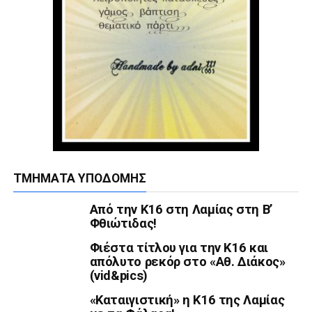
ΤΜΉΜΑΤΑ ΥΠΟΔΟΜΉΣ
Από την Κ16 στη Λαμίας στη Β’
Φθιώτιδας!
Φιέστα τίτλου για την Κ16 και
απόλυτο ρεκόρ στο «Αθ. Διάκος»
(vid&pics)
«Καταιγιστική» η Κ16 της Λαμίας