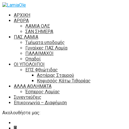
ΑΡΧΙΚΗ
ΑΡΘΡΑ
ΛΑΜΙΑ ΟΛΕ
ΣΑΝ ΣΗΜΕΡΑ
ΠΑΣ ΛΑΜΙΑ
Τμήματα υποδομής
Γυναίκες ΠΑΣ Λαμία
ΠΑΛΑΙΜΑΧΟΙ
Οπαδοί
ΟΙ ΥΠΟΛΟΙΠΟΙ
ΕΠΣ Φθιώτιδας
Αστέρας Σταυρού
Κηφισσός Κάτω Τιθορέας
ΑΛΛΑ ΑΘΛΗΜΑΤΑ
Έσπερος Λαμίας
Συνεντεύξεις
Επικοινωνία – Διαφήμιση
Ακολουθήστε μας: