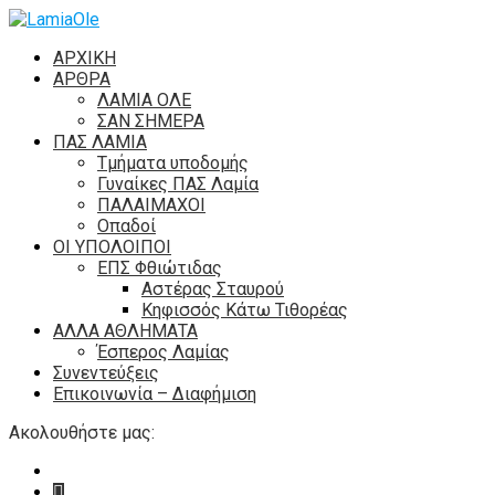
ΑΡΧΙΚΗ
ΑΡΘΡΑ
ΛΑΜΙΑ ΟΛΕ
ΣΑΝ ΣΗΜΕΡΑ
ΠΑΣ ΛΑΜΙΑ
Τμήματα υποδομής
Γυναίκες ΠΑΣ Λαμία
ΠΑΛΑΙΜΑΧΟΙ
Οπαδοί
ΟΙ ΥΠΟΛΟΙΠΟΙ
ΕΠΣ Φθιώτιδας
Αστέρας Σταυρού
Κηφισσός Κάτω Τιθορέας
ΑΛΛΑ ΑΘΛΗΜΑΤΑ
Έσπερος Λαμίας
Συνεντεύξεις
Επικοινωνία – Διαφήμιση
Ακολουθήστε μας: