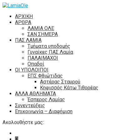
ΑΡΧΙΚΗ
ΑΡΘΡΑ
ΛΑΜΙΑ ΟΛΕ
ΣΑΝ ΣΗΜΕΡΑ
ΠΑΣ ΛΑΜΙΑ
Τμήματα υποδομής
Γυναίκες ΠΑΣ Λαμία
ΠΑΛΑΙΜΑΧΟΙ
Οπαδοί
ΟΙ ΥΠΟΛΟΙΠΟΙ
ΕΠΣ Φθιώτιδας
Αστέρας Σταυρού
Κηφισσός Κάτω Τιθορέας
ΑΛΛΑ ΑΘΛΗΜΑΤΑ
Έσπερος Λαμίας
Συνεντεύξεις
Επικοινωνία – Διαφήμιση
Ακολουθήστε μας: