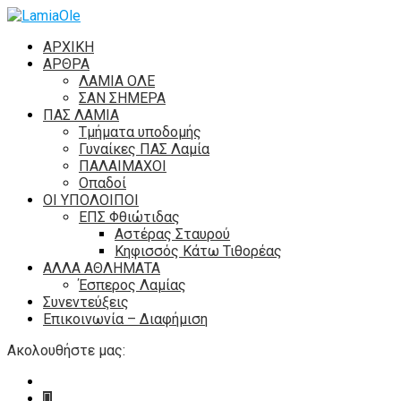
ΑΡΧΙΚΗ
ΑΡΘΡΑ
ΛΑΜΙΑ ΟΛΕ
ΣΑΝ ΣΗΜΕΡΑ
ΠΑΣ ΛΑΜΙΑ
Τμήματα υποδομής
Γυναίκες ΠΑΣ Λαμία
ΠΑΛΑΙΜΑΧΟΙ
Οπαδοί
ΟΙ ΥΠΟΛΟΙΠΟΙ
ΕΠΣ Φθιώτιδας
Αστέρας Σταυρού
Κηφισσός Κάτω Τιθορέας
ΑΛΛΑ ΑΘΛΗΜΑΤΑ
Έσπερος Λαμίας
Συνεντεύξεις
Επικοινωνία – Διαφήμιση
Ακολουθήστε μας: