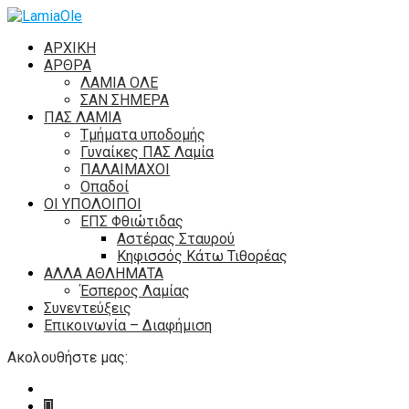
ΑΡΧΙΚΗ
ΑΡΘΡΑ
ΛΑΜΙΑ ΟΛΕ
ΣΑΝ ΣΗΜΕΡΑ
ΠΑΣ ΛΑΜΙΑ
Τμήματα υποδομής
Γυναίκες ΠΑΣ Λαμία
ΠΑΛΑΙΜΑΧΟΙ
Οπαδοί
ΟΙ ΥΠΟΛΟΙΠΟΙ
ΕΠΣ Φθιώτιδας
Αστέρας Σταυρού
Κηφισσός Κάτω Τιθορέας
ΑΛΛΑ ΑΘΛΗΜΑΤΑ
Έσπερος Λαμίας
Συνεντεύξεις
Επικοινωνία – Διαφήμιση
Ακολουθήστε μας: