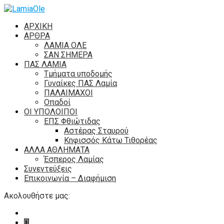
ΑΡΧΙΚΗ
ΑΡΘΡΑ
ΛΑΜΙΑ ΟΛΕ
ΣΑΝ ΣΗΜΕΡΑ
ΠΑΣ ΛΑΜΙΑ
Τμήματα υποδομής
Γυναίκες ΠΑΣ Λαμία
ΠΑΛΑΙΜΑΧΟΙ
Οπαδοί
ΟΙ ΥΠΟΛΟΙΠΟΙ
ΕΠΣ Φθιώτιδας
Αστέρας Σταυρού
Κηφισσός Κάτω Τιθορέας
ΑΛΛΑ ΑΘΛΗΜΑΤΑ
Έσπερος Λαμίας
Συνεντεύξεις
Επικοινωνία – Διαφήμιση
Ακολουθήστε μας: