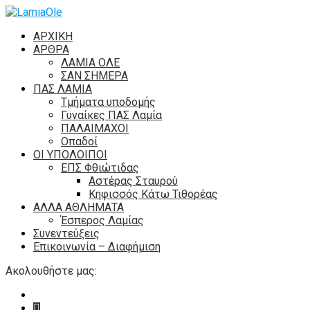
ΑΡΧΙΚΗ
ΑΡΘΡΑ
ΛΑΜΙΑ ΟΛΕ
ΣΑΝ ΣΗΜΕΡΑ
ΠΑΣ ΛΑΜΙΑ
Τμήματα υποδομής
Γυναίκες ΠΑΣ Λαμία
ΠΑΛΑΙΜΑΧΟΙ
Οπαδοί
ΟΙ ΥΠΟΛΟΙΠΟΙ
ΕΠΣ Φθιώτιδας
Αστέρας Σταυρού
Κηφισσός Κάτω Τιθορέας
ΑΛΛΑ ΑΘΛΗΜΑΤΑ
Έσπερος Λαμίας
Συνεντεύξεις
Επικοινωνία – Διαφήμιση
Ακολουθήστε μας: