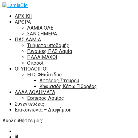
ΑΡΧΙΚΗ
ΑΡΘΡΑ
ΛΑΜΙΑ ΟΛΕ
ΣΑΝ ΣΗΜΕΡΑ
ΠΑΣ ΛΑΜΙΑ
Τμήματα υποδομής
Γυναίκες ΠΑΣ Λαμία
ΠΑΛΑΙΜΑΧΟΙ
Οπαδοί
ΟΙ ΥΠΟΛΟΙΠΟΙ
ΕΠΣ Φθιώτιδας
Αστέρας Σταυρού
Κηφισσός Κάτω Τιθορέας
ΑΛΛΑ ΑΘΛΗΜΑΤΑ
Έσπερος Λαμίας
Συνεντεύξεις
Επικοινωνία – Διαφήμιση
Ακολουθήστε μας: