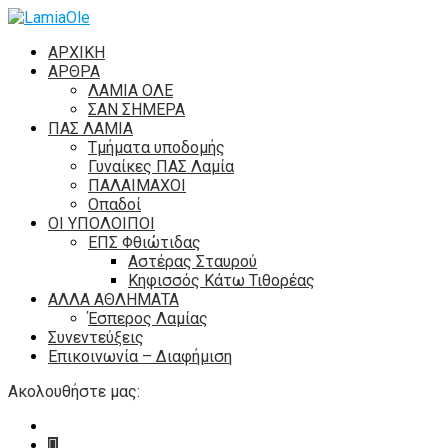
ΑΡΧΙΚΗ
ΑΡΘΡΑ
ΛΑΜΙΑ ΟΛΕ
ΣΑΝ ΣΗΜΕΡΑ
ΠΑΣ ΛΑΜΙΑ
Τμήματα υποδομής
Γυναίκες ΠΑΣ Λαμία
ΠΑΛΑΙΜΑΧΟΙ
Οπαδοί
ΟΙ ΥΠΟΛΟΙΠΟΙ
ΕΠΣ Φθιώτιδας
Αστέρας Σταυρού
Κηφισσός Κάτω Τιθορέας
ΑΛΛΑ ΑΘΛΗΜΑΤΑ
Έσπερος Λαμίας
Συνεντεύξεις
Επικοινωνία – Διαφήμιση
Ακολουθήστε μας: