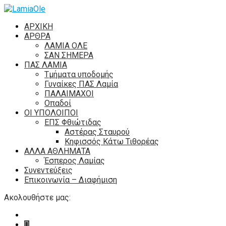
ΑΡΧΙΚΗ
ΑΡΘΡΑ
ΛΑΜΙΑ ΟΛΕ
ΣΑΝ ΣΗΜΕΡΑ
ΠΑΣ ΛΑΜΙΑ
Τμήματα υποδομής
Γυναίκες ΠΑΣ Λαμία
ΠΑΛΑΙΜΑΧΟΙ
Οπαδοί
ΟΙ ΥΠΟΛΟΙΠΟΙ
ΕΠΣ Φθιώτιδας
Αστέρας Σταυρού
Κηφισσός Κάτω Τιθορέας
ΑΛΛΑ ΑΘΛΗΜΑΤΑ
Έσπερος Λαμίας
Συνεντεύξεις
Επικοινωνία – Διαφήμιση
Ακολουθήστε μας: