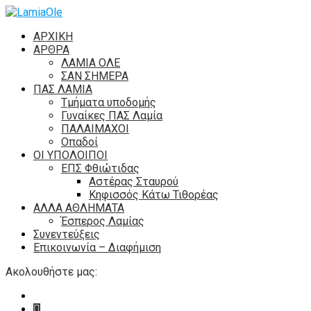
ΑΡΧΙΚΗ
ΑΡΘΡΑ
ΛΑΜΙΑ ΟΛΕ
ΣΑΝ ΣΗΜΕΡΑ
ΠΑΣ ΛΑΜΙΑ
Τμήματα υποδομής
Γυναίκες ΠΑΣ Λαμία
ΠΑΛΑΙΜΑΧΟΙ
Οπαδοί
ΟΙ ΥΠΟΛΟΙΠΟΙ
ΕΠΣ Φθιώτιδας
Αστέρας Σταυρού
Κηφισσός Κάτω Τιθορέας
ΑΛΛΑ ΑΘΛΗΜΑΤΑ
Έσπερος Λαμίας
Συνεντεύξεις
Επικοινωνία – Διαφήμιση
Ακολουθήστε μας: