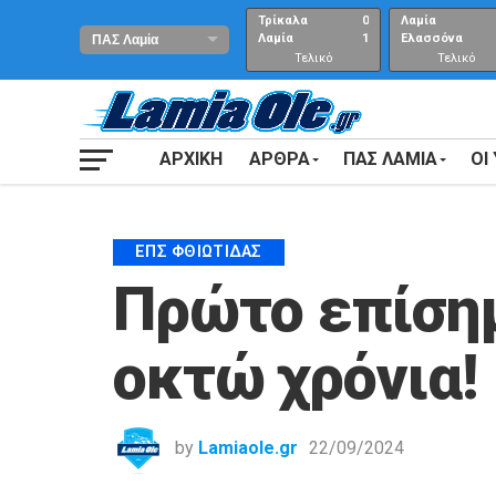
Τρίκαλα
0
Λαμία
Λαμία
1
Ελασσόνα
Τελικό
Τελικό
αποτέλεσμα
Αποτέλεσμα
ΑΡΧΙΚΗ
ΑΡΘΡΑ
ΠΑΣ ΛΑΜΙΑ
ΟΙ
ΕΠΣ ΦΘΙΏΤΙΔΑΣ
Πρώτο επίσημ
οκτώ χρόνια!
by
Lamiaole.gr
22/09/2024