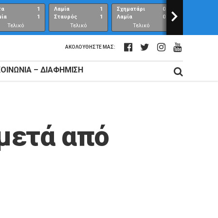
τα
1
Λαμία
1
Σχηματάρι
0
>
Λαμία
μία
1
Σταυρός
1
Λαμία
0
Ανθούπολη
Τελικό
Τελικό
Τελικό
Τελικό
αποτέλεσμα
αποτέλεσμα
αποτέλεσμα
αποτέλεσμ
ΑΚΟΛΟΥΘΉΣΤΕ ΜΑΣ:
ΚΟΙΝΩΝΊΑ – ΔΙΑΦΉΜΙΣΗ
μετά από