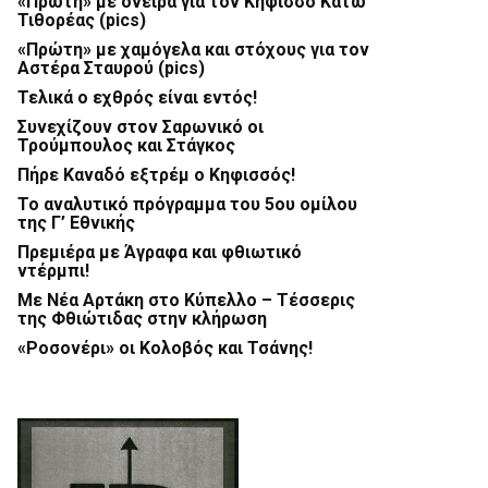
«Πρώτη» με όνειρα για τον Κηφισσό Κάτω
Τιθορέας (pics)
«Πρώτη» με χαμόγελα και στόχους για τον
Αστέρα Σταυρού (pics)
Τελικά ο εχθρός είναι εντός!
Συνεχίζουν στον Σαρωνικό οι
Τρούμπουλος και Στάγκος
Πήρε Καναδό εξτρέμ ο Κηφισσός!
Το αναλυτικό πρόγραμμα του 5ου ομίλου
της Γ’ Εθνικής
Πρεμιέρα με Άγραφα και φθιωτικό
ντέρμπι!
Με Νέα Αρτάκη στο Κύπελλο – Τέσσερις
της Φθιώτιδας στην κλήρωση
«Ροσονέρι» οι Κολοβός και Τσάνης!