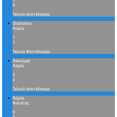
5
0
Τελικό αποτέλεσμα
Ελασσόνα
Λαμία
1
1
Τελικό Αποτέλεσμα
Λευκίμμη
Λαμία
3
2
Τελικό αποτέλεσμα
Λαμία
Φιλιάτες
0