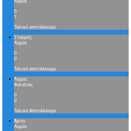
Λαμία
0
1
Τελικό αποτέλεσμα
Σταυρός
Λαμία
0
0
Τελικό αποτέλεσμα
Λαμία
Φιλιάτες
0
0
Τελικό Αποτέλεσμα
Άρτα
Λαμία