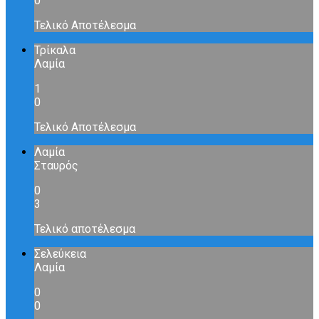
0
Τελικό Αποτέλεσμα
Τρίκαλα
Λαμία
1
0
Τελικό Αποτέλεσμα
Λαμία
Σταυρός
0
3
Τελικό αποτέλεσμα
Σελεύκεια
Λαμία
0
0