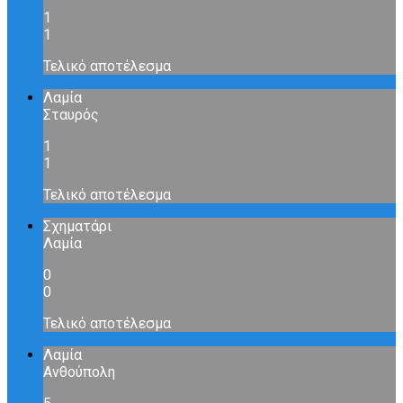
1
1
Τελικό αποτέλεσμα
Λαμία
Σταυρός
1
1
Τελικό αποτέλεσμα
Σχηματάρι
Λαμία
0
0
Τελικό αποτέλεσμα
Λαμία
Ανθούπολη