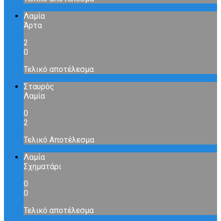
Λαμία
Άρτα
2
0
Τελικό αποτέλεσμα
Σταυρός
Λαμία
0
2
Τελικό Αποτέλεσμα
Λαμία
Σχηματάρι
0
0
Τελικό αποτέλεσμα