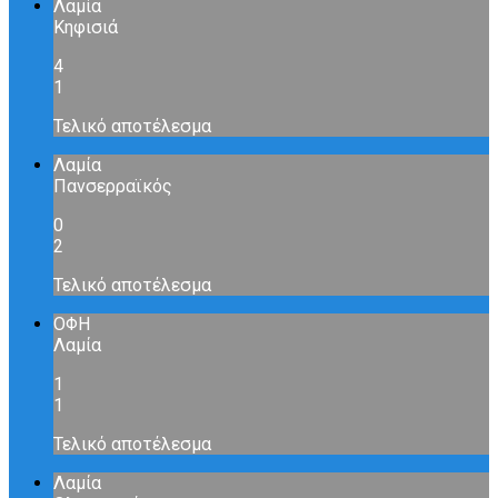
Λαμία
Κηφισιά
4
1
Τελικό αποτέλεσμα
Λαμία
Πανσερραϊκός
0
2
Τελικό αποτέλεσμα
ΟΦΗ
Λαμία
1
1
Τελικό αποτέλεσμα
Λαμία