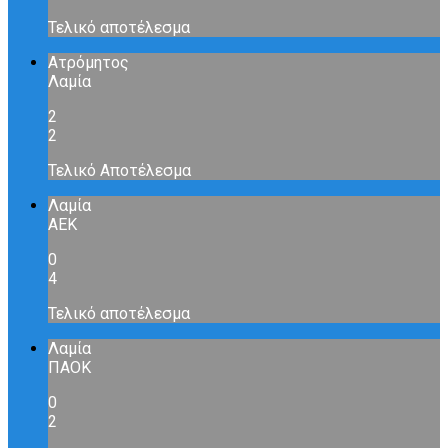
Τελικό αποτέλεσμα
Ατρόμητος
Λαμία
2
2
Τελικό Αποτέλεσμα
Λαμία
ΑΕΚ
0
4
Τελικό αποτέλεσμα
Λαμία
ΠΑΟΚ
0
2