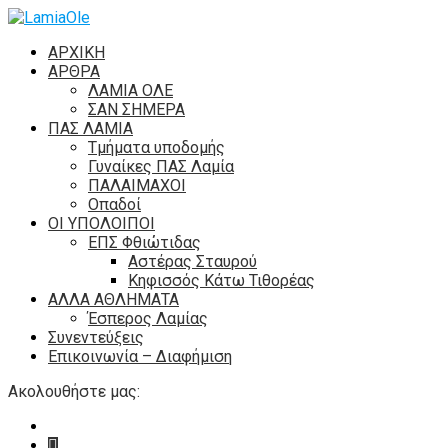
ΑΡΧΙΚΗ
ΑΡΘΡΑ
ΛΑΜΙΑ ΟΛΕ
ΣΑΝ ΣΗΜΕΡΑ
ΠΑΣ ΛΑΜΙΑ
Τμήματα υποδομής
Γυναίκες ΠΑΣ Λαμία
ΠΑΛΑΙΜΑΧΟΙ
Οπαδοί
ΟΙ ΥΠΟΛΟΙΠΟΙ
ΕΠΣ Φθιώτιδας
Αστέρας Σταυρού
Κηφισσός Κάτω Τιθορέας
ΑΛΛΑ ΑΘΛΗΜΑΤΑ
Έσπερος Λαμίας
Συνεντεύξεις
Επικοινωνία – Διαφήμιση
Ακολουθήστε μας: