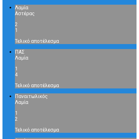
Λαμία
Αστέρας
2
1
Τελικό αποτέλεσμα
ΠΑΣ
Λαμία
1
4
Τελικό αποτέλεσμα
Παναιτωλικός
Λαμία
1
2
Τελικό αποτέλεσμα