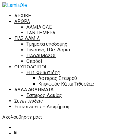
ΑΡΧΙΚΗ
ΑΡΘΡΑ
ΛΑΜΙΑ ΟΛΕ
ΣΑΝ ΣΗΜΕΡΑ
ΠΑΣ ΛΑΜΙΑ
Τμήματα υποδομής
Γυναίκες ΠΑΣ Λαμία
ΠΑΛΑΙΜΑΧΟΙ
Οπαδοί
ΟΙ ΥΠΟΛΟΙΠΟΙ
ΕΠΣ Φθιώτιδας
Αστέρας Σταυρού
Κηφισσός Κάτω Τιθορέας
ΑΛΛΑ ΑΘΛΗΜΑΤΑ
Έσπερος Λαμίας
Συνεντεύξεις
Επικοινωνία – Διαφήμιση
Ακολουθήστε μας: