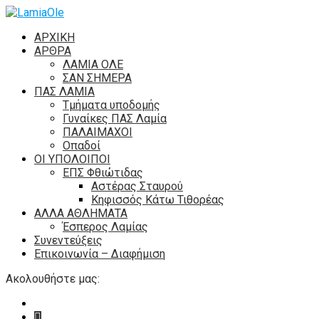
ΑΡΧΙΚΗ
ΑΡΘΡΑ
ΛΑΜΙΑ ΟΛΕ
ΣΑΝ ΣΗΜΕΡΑ
ΠΑΣ ΛΑΜΙΑ
Τμήματα υποδομής
Γυναίκες ΠΑΣ Λαμία
ΠΑΛΑΙΜΑΧΟΙ
Οπαδοί
ΟΙ ΥΠΟΛΟΙΠΟΙ
ΕΠΣ Φθιώτιδας
Αστέρας Σταυρού
Κηφισσός Κάτω Τιθορέας
ΑΛΛΑ ΑΘΛΗΜΑΤΑ
Έσπερος Λαμίας
Συνεντεύξεις
Επικοινωνία – Διαφήμιση
Ακολουθήστε μας: