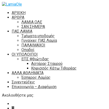
ΑΡΧΙΚΗ
ΑΡΘΡΑ
ΛΑΜΙΑ ΟΛΕ
ΣΑΝ ΣΗΜΕΡΑ
ΠΑΣ ΛΑΜΙΑ
Τμήματα υποδομής
Γυναίκες ΠΑΣ Λαμία
ΠΑΛΑΙΜΑΧΟΙ
Οπαδοί
ΟΙ ΥΠΟΛΟΙΠΟΙ
ΕΠΣ Φθιώτιδας
Αστέρας Σταυρού
Κηφισσός Κάτω Τιθορέας
ΑΛΛΑ ΑΘΛΗΜΑΤΑ
Έσπερος Λαμίας
Συνεντεύξεις
Επικοινωνία – Διαφήμιση
Ακολουθήστε μας: