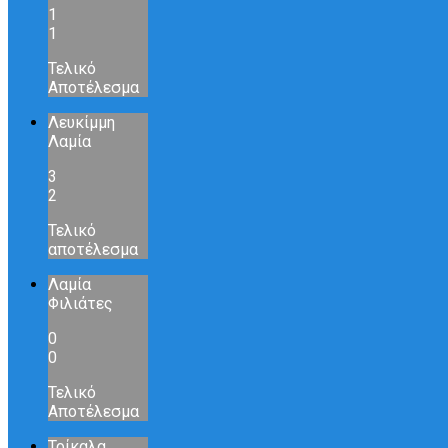
1
1
Τελικό
Αποτέλεσμα
Λευκίμμη
Λαμία
3
2
Τελικό
αποτέλεσμα
Λαμία
Φιλιάτες
0
0
Τελικό
Αποτέλεσμα
Τρίκαλα