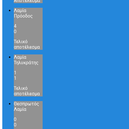
Αποτέλεσμα
Λαμία
Πρόοδος
4
0
Τελικό
αποτέλεσμα
Λαμία
Τηλυκράτης
1
1
Τελικό
αποτέλεσμα
Θεσπρωτός
Λαμία
0
0