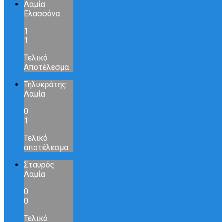
Λαμία
Ελασσόνα
1
1
Τελικό
Αποτέλεσμα
Τηλυκράτης
Λαμία
0
1
Τελικό
αποτέλεσμα
Σταυρός
Λαμία
0
0
Τελικό