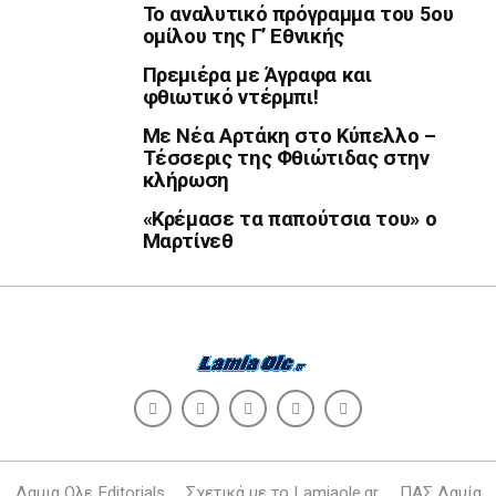
Το αναλυτικό πρόγραμμα του 5ου
ομίλου της Γ’ Εθνικής
Πρεμιέρα με Άγραφα και
φθιωτικό ντέρμπι!
Με Νέα Αρτάκη στο Κύπελλο –
Τέσσερις της Φθιώτιδας στην
κλήρωση
«Κρέμασε τα παπούτσια του» ο
Μαρτίνεθ
Λαμια Ολε Editorials
Σχετικά με το Lamiaole.gr
ΠΑΣ Λαμία