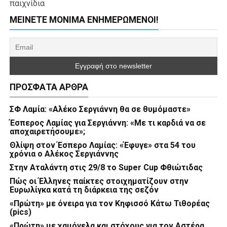
παιχνίδια
ΜΕΊΝΕΤΕ ΜΌΝΙΜΑ ΕΝΗΜΕΡΏΜΕΝΟΙ!
ΠΡΌΣΦΑΤΑ ΆΡΘΡΑ
ΣΦ Λαμία: «Αλέκο Σεργιάννη θα σε θυμόμαστε»
Έσπερος Λαμίας για Σεργιάννη: «Με τι καρδιά να σε
αποχαιρετήσουμε»;
Θλίψη στον Έσπερο Λαμίας: «Έφυγε» στα 54 του
χρόνια ο Αλέκος Σεργιάννης
Στην Αταλάντη στις 29/8 το Super Cup Φθιώτιδας
Πώς οι Έλληνες παίκτες στοιχηματίζουν στην
Ευρωλίγκα κατά τη διάρκεια της σεζόν
«Πρώτη» με όνειρα για τον Κηφισσό Κάτω Τιθορέας
(pics)
«Πρώτη» με χαμόγελα και στόχους για τον Αστέρα