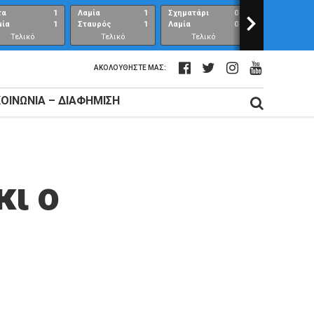
τα
1
Λαμία
1
Σχηματάρι
0
>
Λαμία
μία
1
Σταυρός
1
Λαμία
0
Ανθούπολη
Τελικό
Τελικό
Τελικό
Τελικό
αποτέλεσμα
αποτέλεσμα
αποτέλεσμα
αποτέλεσμ
ΑΚΟΛΟΥΘΉΣΤΕ ΜΑΣ:
ΚΟΙΝΩΝΊΑ – ΔΙΑΦΉΜΙΣΗ
κι ο