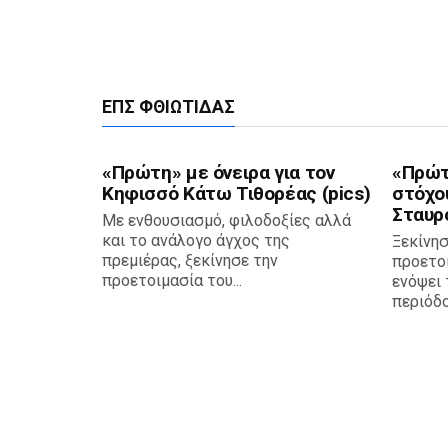
ΕΠΣ ΦΘΙΏΤΙΔΑΣ
«Πρώτη» με όνειρα για τον
«Πρώτ
Κηφισσό Κάτω Τιθορέας (pics)
στόχο
Σταυρο
Με ενθουσιασμό, φιλοδοξίες αλλά
και το ανάλογο άγχος της
Ξεκίνησ
πρεμιέρας, ξεκίνησε την
προετο
προετοιμασία του...
ενόψει 
περιόδου