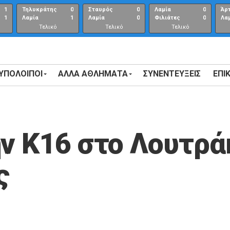
1
Τηλυκράτης
0
Σταυρός
0
Λαμία
0
Άρ
1
Λαμία
1
Λαμία
0
Φιλιάτες
0
Λα
Τελικό
Τελικό
Τελικό
αποτέλεσμα
αποτέλεσμα
Αποτέλεσμα
 ΥΠΟΛΟΙΠΟΙ
ΑΛΛΑ ΑΘΛΗΜΑΤΑ
ΣΥΝΕΝΤΕΎΞΕΙΣ
ΕΠΙ
ν Κ16 στο Λουτρά
ς