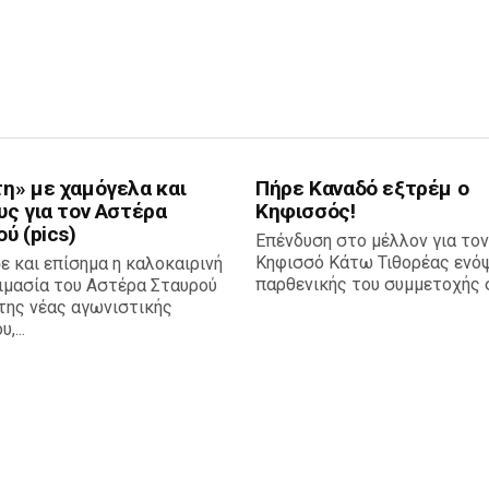
η» με χαμόγελα και
Πήρε Καναδό εξτρέμ ο
υς για τον Αστέρα
Κηφισσός!
ύ (pics)
Επένδυση στο μέλλον για τον
Κηφισσό Κάτω Τιθορέας ενόψ
ε και επίσημα η καλοκαιρινή
παρθενικής του συμμετοχής σ
ιμασία του Αστέρα Σταυρού
της νέας αγωνιστικής
,...