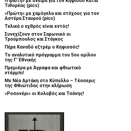
«Πρώτη» με όνειρα για τον Κηφισσό Κάτω
Τιθορέας (pics)
«Πρώτη» με χαμόγελα και στόχους για τον
Αστέρα Σταυρού (pics)
Τελικά ο εχθρός είναι εντός!
Συνεχίζουν στον Σαρωνικό οι
Τρούμπουλος και Στάγκος
Πήρε Καναδό εξτρέμ ο Κηφισσός!
Το αναλυτικό πρόγραμμα του 5ου ομίλου
της Γ’ Εθνικής
Πρεμιέρα με Άγραφα και φθιωτικό
ντέρμπι!
Με Νέα Αρτάκη στο Κύπελλο – Τέσσερις
της Φθιώτιδας στην κλήρωση
«Ροσονέρι» οι Κολοβός και Τσάνης!