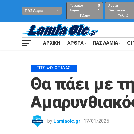
Τρίκαλα
0
Λαμία
Λαμία
1
Ελασσόνα
Τελικό
Τελικό
αποτέλεσμα
Αποτέλεσμα
ΑΡΧΙΚΗ
ΑΡΘΡΑ
ΠΑΣ ΛΑΜΙΑ
ΟΙ
ΕΠΣ ΦΘΙΏΤΙΔΑΣ
Θα πάει με τη
Αμαρυνθιακό
by
Lamiaole.gr
17/01/2025