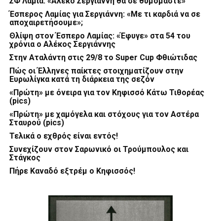
ΣΦ Λαμία: «Αλέκο Σεργιάννη θα σε θυμόμαστε»
Έσπερος Λαμίας για Σεργιάννη: «Με τι καρδιά να σε
αποχαιρετήσουμε»;
Θλίψη στον Έσπερο Λαμίας: «Έφυγε» στα 54 του
χρόνια ο Αλέκος Σεργιάννης
Στην Αταλάντη στις 29/8 το Super Cup Φθιώτιδας
Πώς οι Έλληνες παίκτες στοιχηματίζουν στην
Ευρωλίγκα κατά τη διάρκεια της σεζόν
«Πρώτη» με όνειρα για τον Κηφισσό Κάτω Τιθορέας
(pics)
«Πρώτη» με χαμόγελα και στόχους για τον Αστέρα
Σταυρού (pics)
Τελικά ο εχθρός είναι εντός!
Συνεχίζουν στον Σαρωνικό οι Τρούμπουλος και
Στάγκος
Πήρε Καναδό εξτρέμ ο Κηφισσός!