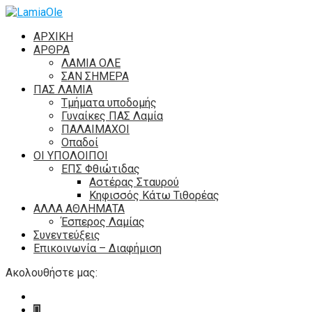
ΑΡΧΙΚΗ
ΑΡΘΡΑ
ΛΑΜΙΑ ΟΛΕ
ΣΑΝ ΣΗΜΕΡΑ
ΠΑΣ ΛΑΜΙΑ
Τμήματα υποδομής
Γυναίκες ΠΑΣ Λαμία
ΠΑΛΑΙΜΑΧΟΙ
Οπαδοί
ΟΙ ΥΠΟΛΟΙΠΟΙ
ΕΠΣ Φθιώτιδας
Αστέρας Σταυρού
Κηφισσός Κάτω Τιθορέας
ΑΛΛΑ ΑΘΛΗΜΑΤΑ
Έσπερος Λαμίας
Συνεντεύξεις
Επικοινωνία – Διαφήμιση
Ακολουθήστε μας: