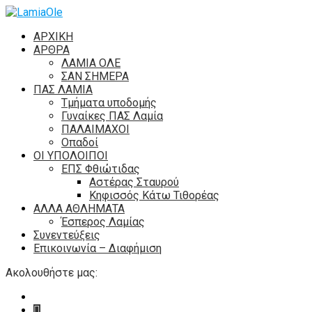
ΑΡΧΙΚΗ
ΑΡΘΡΑ
ΛΑΜΙΑ ΟΛΕ
ΣΑΝ ΣΗΜΕΡΑ
ΠΑΣ ΛΑΜΙΑ
Τμήματα υποδομής
Γυναίκες ΠΑΣ Λαμία
ΠΑΛΑΙΜΑΧΟΙ
Οπαδοί
ΟΙ ΥΠΟΛΟΙΠΟΙ
ΕΠΣ Φθιώτιδας
Αστέρας Σταυρού
Κηφισσός Κάτω Τιθορέας
ΑΛΛΑ ΑΘΛΗΜΑΤΑ
Έσπερος Λαμίας
Συνεντεύξεις
Επικοινωνία – Διαφήμιση
Ακολουθήστε μας: