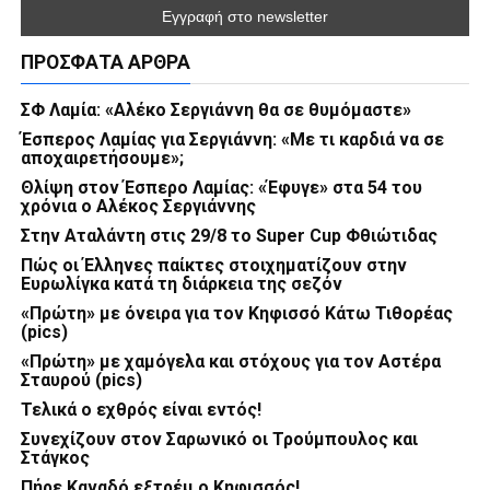
ΠΡΌΣΦΑΤΑ ΆΡΘΡΑ
ΣΦ Λαμία: «Αλέκο Σεργιάννη θα σε θυμόμαστε»
Έσπερος Λαμίας για Σεργιάννη: «Με τι καρδιά να σε
αποχαιρετήσουμε»;
Θλίψη στον Έσπερο Λαμίας: «Έφυγε» στα 54 του
χρόνια ο Αλέκος Σεργιάννης
Στην Αταλάντη στις 29/8 το Super Cup Φθιώτιδας
Πώς οι Έλληνες παίκτες στοιχηματίζουν στην
Ευρωλίγκα κατά τη διάρκεια της σεζόν
«Πρώτη» με όνειρα για τον Κηφισσό Κάτω Τιθορέας
(pics)
«Πρώτη» με χαμόγελα και στόχους για τον Αστέρα
Σταυρού (pics)
Τελικά ο εχθρός είναι εντός!
Συνεχίζουν στον Σαρωνικό οι Τρούμπουλος και
Στάγκος
Πήρε Καναδό εξτρέμ ο Κηφισσός!