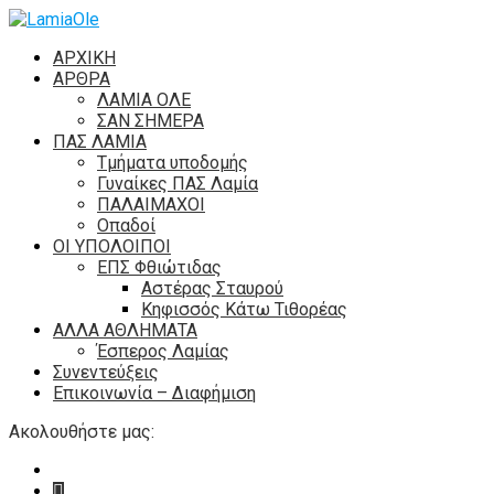
ΑΡΧΙΚΗ
ΑΡΘΡΑ
ΛΑΜΙΑ ΟΛΕ
ΣΑΝ ΣΗΜΕΡΑ
ΠΑΣ ΛΑΜΙΑ
Τμήματα υποδομής
Γυναίκες ΠΑΣ Λαμία
ΠΑΛΑΙΜΑΧΟΙ
Οπαδοί
ΟΙ ΥΠΟΛΟΙΠΟΙ
ΕΠΣ Φθιώτιδας
Αστέρας Σταυρού
Κηφισσός Κάτω Τιθορέας
ΑΛΛΑ ΑΘΛΗΜΑΤΑ
Έσπερος Λαμίας
Συνεντεύξεις
Επικοινωνία – Διαφήμιση
Ακολουθήστε μας: