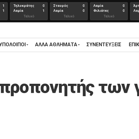
1
Τηλυκράτης
0
Σταυρός
0
Λαμία
0
Άρ
1
Λαμία
1
Λαμία
0
Φιλιάτες
0
Λα
Τελικό
Τελικό
Τελικό
αποτέλεσμα
αποτέλεσμα
Αποτέλεσμα
 ΥΠΟΛΟΙΠΟΙ
ΑΛΛΑ ΑΘΛΗΜΑΤΑ
ΣΥΝΕΝΤΕΎΞΕΙΣ
ΕΠΙ
προπονητής των 