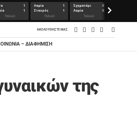
τα
1
Λαμία
1
Σχηματάρι
0
>
Λαμία
μία
1
Σταυρός
1
Λαμία
0
Ανθούπολη
Τελικό
Τελικό
Τελικό
Τελικό
αποτέλεσμα
αποτέλεσμα
αποτέλεσμα
αποτέλεσμ
ΑΚΟΛΟΥΘΉΣΤΕ ΜΑΣ:
ΚΟΙΝΩΝΊΑ – ΔΙΑΦΉΜΙΣΗ
γυναικών της