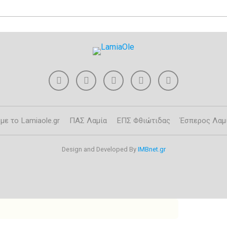
με το Lamiaole.gr
ΠΑΣ Λαμία
ΕΠΣ Φθιώτιδας
Έσπερος Λαμ
Design and Developed By
IMBnet.gr