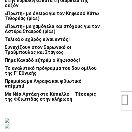
στην Ευρωλίγκα κατά τη διάρκεια της
σεζόν
«Πρώτη» με όνειρα για τον Κηφισσό Κάτω
Τιθορέας (pics)
«Πρώτη» με χαμόγελα και στόχους για τον
Αστέρα Σταυρού (pics)
Τελικά ο εχθρός είναι εντός!
Συνεχίζουν στον Σαρωνικό οι
Τρούμπουλος και Στάγκος
Πήρε Καναδό εξτρέμ ο Κηφισσός!
Το αναλυτικό πρόγραμμα του 5ου ομίλου
της Γ’ Εθνικής
Πρεμιέρα με Άγραφα και φθιωτικό
ντέρμπι!
Με Νέα Αρτάκη στο Κύπελλο – Τέσσερις
της Φθιώτιδας στην κλήρωση