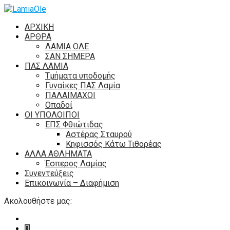
ΑΡΧΙΚΗ
ΑΡΘΡΑ
ΛΑΜΙΑ ΟΛΕ
ΣΑΝ ΣΗΜΕΡΑ
ΠΑΣ ΛΑΜΙΑ
Τμήματα υποδομής
Γυναίκες ΠΑΣ Λαμία
ΠΑΛΑΙΜΑΧΟΙ
Οπαδοί
ΟΙ ΥΠΟΛΟΙΠΟΙ
ΕΠΣ Φθιώτιδας
Αστέρας Σταυρού
Κηφισσός Κάτω Τιθορέας
ΑΛΛΑ ΑΘΛΗΜΑΤΑ
Έσπερος Λαμίας
Συνεντεύξεις
Επικοινωνία – Διαφήμιση
Ακολουθήστε μας: