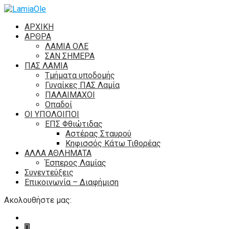
ΑΡΧΙΚΗ
ΑΡΘΡΑ
ΛΑΜΙΑ ΟΛΕ
ΣΑΝ ΣΗΜΕΡΑ
ΠΑΣ ΛΑΜΙΑ
Τμήματα υποδομής
Γυναίκες ΠΑΣ Λαμία
ΠΑΛΑΙΜΑΧΟΙ
Οπαδοί
ΟΙ ΥΠΟΛΟΙΠΟΙ
ΕΠΣ Φθιώτιδας
Αστέρας Σταυρού
Κηφισσός Κάτω Τιθορέας
ΑΛΛΑ ΑΘΛΗΜΑΤΑ
Έσπερος Λαμίας
Συνεντεύξεις
Επικοινωνία – Διαφήμιση
Ακολουθήστε μας: