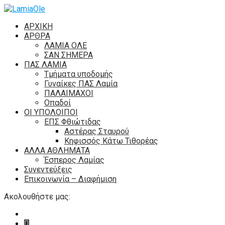
ΑΡΧΙΚΗ
ΑΡΘΡΑ
ΛΑΜΙΑ ΟΛΕ
ΣΑΝ ΣΗΜΕΡΑ
ΠΑΣ ΛΑΜΙΑ
Τμήματα υποδομής
Γυναίκες ΠΑΣ Λαμία
ΠΑΛΑΙΜΑΧΟΙ
Οπαδοί
ΟΙ ΥΠΟΛΟΙΠΟΙ
ΕΠΣ Φθιώτιδας
Αστέρας Σταυρού
Κηφισσός Κάτω Τιθορέας
ΑΛΛΑ ΑΘΛΗΜΑΤΑ
Έσπερος Λαμίας
Συνεντεύξεις
Επικοινωνία – Διαφήμιση
Ακολουθήστε μας: