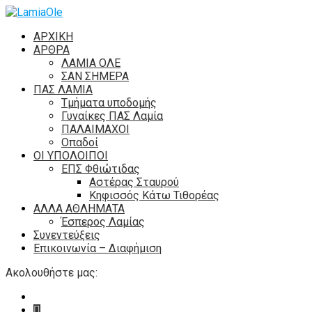
ΑΡΧΙΚΗ
ΑΡΘΡΑ
ΛΑΜΙΑ ΟΛΕ
ΣΑΝ ΣΗΜΕΡΑ
ΠΑΣ ΛΑΜΙΑ
Τμήματα υποδομής
Γυναίκες ΠΑΣ Λαμία
ΠΑΛΑΙΜΑΧΟΙ
Οπαδοί
ΟΙ ΥΠΟΛΟΙΠΟΙ
ΕΠΣ Φθιώτιδας
Αστέρας Σταυρού
Κηφισσός Κάτω Τιθορέας
ΑΛΛΑ ΑΘΛΗΜΑΤΑ
Έσπερος Λαμίας
Συνεντεύξεις
Επικοινωνία – Διαφήμιση
Ακολουθήστε μας: