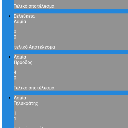
Τελικό αποτέλεσμα
Σελεύκεια
Λαμία
0
0
τελικό Αποτέλεσμα
Λαμία
Πρόοδος
4
0
Τελικό αποτέλεσμα
Λαμία
Τηλυκράτης
1
1