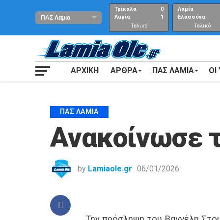
Τρίκαλα
0
Λαμία
Λαμία
1
Ελασσόνα
Τελικό
Τελικό
αποτέλεσμα
Αποτέλεσμα
ΑΡΧΙΚΗ
ΑΡΘΡΑ
ΠΑΣ ΛΑΜΙΑ
ΟΙ
ΠΑΣ ΛΑΜΊΑ
Ανακοίνωσε τ
by
Lamiaole.gr
06/01/2026
Την πρόσληψη του Βαγγέλη Στου