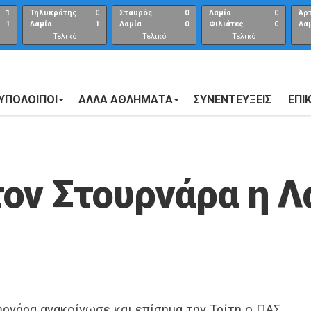
1
Τηλυκράτης
0
Σταυρός
0
Λαμία
0
Άρ
1
Λαμία
1
Λαμία
0
Φιλιάτες
0
Λα
Τελικό
Τελικό
Τελικό
αποτέλεσμα
αποτέλεσμα
Αποτέλεσμα
 ΥΠΟΛΟΙΠΟΙ
ΑΛΛΑ ΑΘΛΗΜΑΤΑ
ΣΥΝΕΝΤΕΎΞΕΙΣ
ΕΠΙ
ον Στουρνάρα η Λ
ρνάρα ανακοίνωσε και επίσημα την Τρίτη ο ΠΑΣ