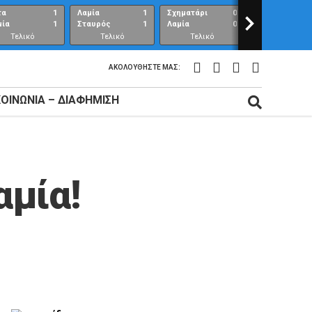
τα
1
Λαμία
1
Σχηματάρι
0
>
Λαμία
μία
1
Σταυρός
1
Λαμία
0
Ανθούπολη
Τελικό
Τελικό
Τελικό
Τελικό
αποτέλεσμα
αποτέλεσμα
αποτέλεσμα
αποτέλεσμ
ΑΚΟΛΟΥΘΉΣΤΕ ΜΑΣ:
ΚΟΙΝΩΝΊΑ – ΔΙΑΦΉΜΙΣΗ
αμία!